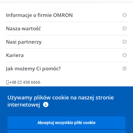
Informacje o firmie OMRON
Nasza wartość
Zasady OMRON
Grupy branżowe
Nasi partnerzy
Wizja
Globalna obecność
i-Automation!
Kariera
Partnerzy w dziedzinie innowacji
OMRON i środowisko
Siła
Dystrybutorzy
Jak możemy Ci pomóc?
Warunki dostawy
Oferty pracy
Centrum automatyzacji
Zrównoważony rozwój
Zakłady produkcyjne
+48 22 458 6666
Oświadczenie w sprawie ustawy dotyczącej niewolnictwa
Zadaj pytanie
Używamy plików cookie na naszej stronie
internetowej
Wszystkie opcje kontaktu
Akceptuj wszystkie pliki cookie