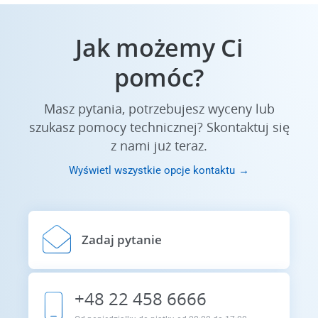
Weryfikator kodów kreskowych inline działający w czasie
rzeczywistym i zgodny z normami ISO
Jak możemy Ci
Czytaj więcej
pomóc?
Masz pytania, potrzebujesz wyceny lub
KAMERY PRZEMYSŁOWE
szukasz pomocy technicznej? Skontaktuj się
Skanowanie obszaru
z nami już teraz.
Wysokowydajne kamery przemysłowe
Wyświetl wszystkie opcje kontaktu
Czytaj więcej
Zadaj pytanie
+48 22 458 6666