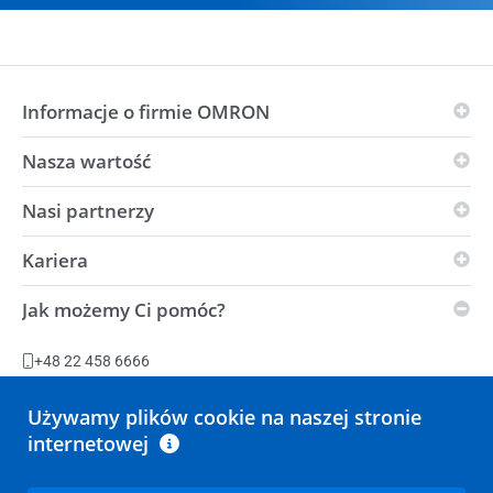
Informacje o firmie OMRON
Nasza wartość
Zasady OMRON
Grupy branżowe
Nasi partnerzy
Wizja
Globalna obecność
i-Automation!
Kariera
Partnerzy w dziedzinie innowacji
OMRON i środowisko
Siła
Dystrybutorzy
Jak możemy Ci pomóc?
Warunki dostawy
Oferty pracy
Centrum automatyzacji
Zrównoważony rozwój
Zakłady produkcyjne
+48 22 458 6666
Oświadczenie w sprawie ustawy dotyczącej niewolnictwa
Zadaj pytanie
Używamy plików cookie na naszej stronie
internetowej
Wszystkie opcje kontaktu