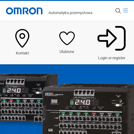
Menu
Automatyka przemysłowa
Kraj
Polska
Produkty
Ulubione
Kontakt
Rozwiązania
Login or register
Branże
Obsługa i wsparcie
Nowości i odkrycia