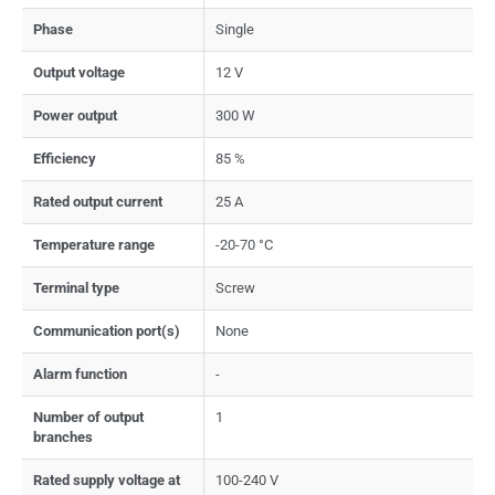
Phase
Single
Output voltage
12 V
Power output
300 W
Efficiency
85 %
Rated output current
25 A
Temperature range
-20-70 °C
Terminal type
Screw
Communication port(s)
None
Alarm function
-
Number of output
1
branches
Rated supply voltage at
100-240 V