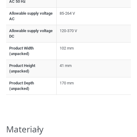
AC 50 Hz
Allowable supply voltage
85-264 V
AC
Allowable supply voltage
120-370 V
DC
Product Width
102 mm
(unpacked)
Product Height
41 mm
(unpacked)
Product Depth
170 mm
(unpacked)
Materiały