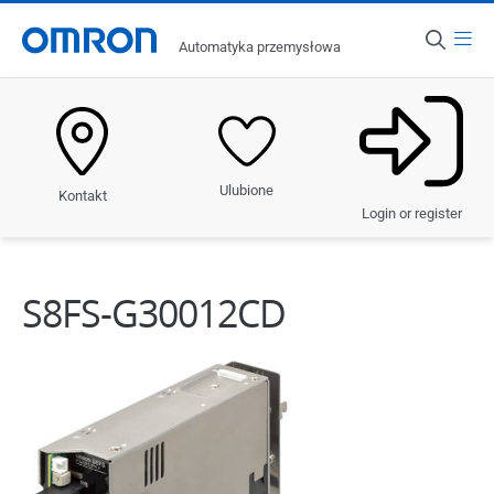
Menu
Automatyka przemysłowa
Kraj
Polska
Produkty
Ulubione
Kontakt
Rozwiązania
Login or register
Branże
S8FS-G30012CD
Obsługa i wsparcie
Nowości i odkrycia