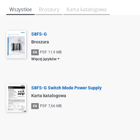
Wszystkie
Broszury
Karta katalogowa
S8FS-G
Broszura
PDF
11,9 MB
EN
Więcej języków
S8FS-G Switch Mode Power Supply
Karta katalogowa
PDF
7,66 MB
EN