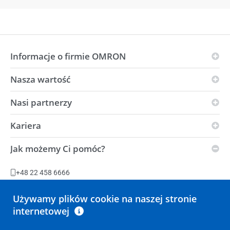
Informacje o firmie OMRON
Nasza wartość
Zasady OMRON
Grupy branżowe
Nasi partnerzy
Wizja
Globalna obecność
i-Automation!
Kariera
Partnerzy w dziedzinie innowacji
OMRON i środowisko
Siła
Dystrybutorzy
Jak możemy Ci pomóc?
Warunki dostawy
Oferty pracy
Centrum automatyzacji
Zrównoważony rozwój
Zakłady produkcyjne
+48 22 458 6666
Oświadczenie w sprawie ustawy dotyczącej niewolnictwa
Zadaj pytanie
Używamy plików cookie na naszej stronie
internetowej
Wszystkie opcje kontaktu