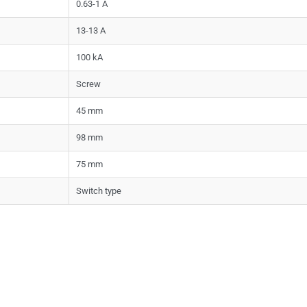
0.63-1 A
13-13 A
100 kA
Screw
45 mm
98 mm
75 mm
Switch type