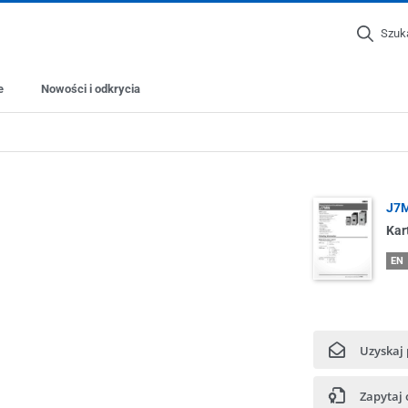
Szuk
e
Nowości i odkrycia
J7M
Kar
EN
Uzyskaj
Zapytaj 