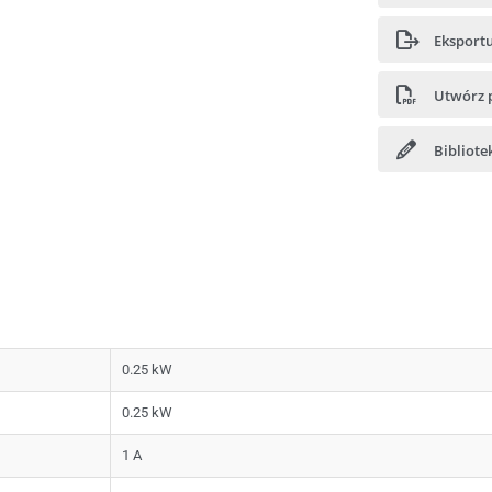
Eksportu
Utwórz 
Bibliot
0.25 kW
0.25 kW
1 A