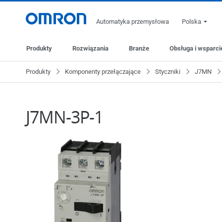
Automatyka przemysłowa
Polska
Produkty
Rozwiązania
Branże
Obsługa i wsparci
Produkty
Komponenty przełączające
Styczniki
J7MN
J7MN-3P-1