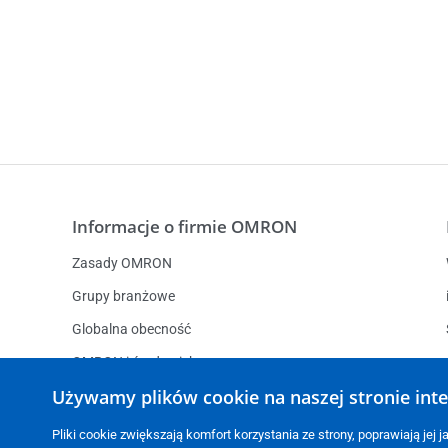
Informacje o firmie OMRON
Zasady OMRON
Grupy branżowe
Globalna obecność
OMRON i środowisko
Używamy plików cookie na naszej stronie int
Warunki dostawy
Zrównoważony rozwój
Pliki cookie zwiększają komfort korzystania ze strony, poprawiają je