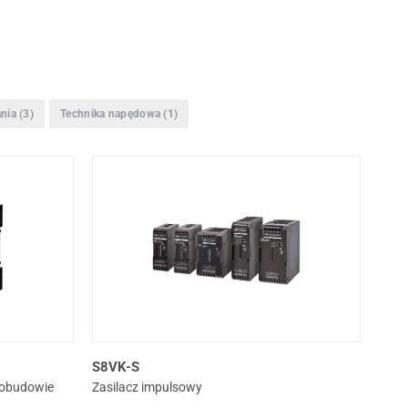
nia
(3)
Technika napędowa
(1)
S8VK-S
 obudowie
Zasilacz impulsowy