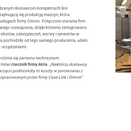
ybranym dostawcom kompletnych linii
 zajmującą się produkcją maszyn, która
usługach firmy Omron. Połączone starania firm
wego rozwiązania, dzięki któremu zintegrowano
 robotów, zabezpieczeń, we/wy i serwerów w
ania pochodziły od tego samego producenta, udało
y urządzeniami.
różnia się zarówno technicznym
mówi
rzecznik firmy Atria
.
„Niektórzy dostawcy
acząco podniosłoby to koszty w porównaniu z
opracowanym przez firmy Case-Link i Omron”.