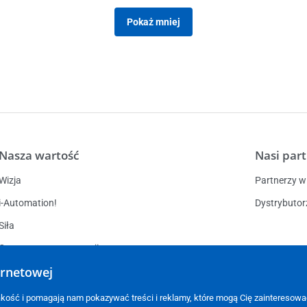
Pokaż mniej
Nasza wartość
Nasi par
Wizja
Partnerzy w 
i-Automation!
Dystrybutor
Siła
Centrum automatyzacji
ernetowej
Kariera
Zakłady produkcyjne
Oferty prac
j jakość i pomagają nam pokazywać treści i reklamy, które mogą Cię zaintereso