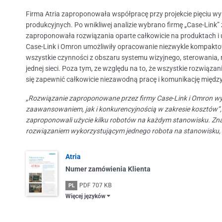
Firma Atria zaproponowała współpracę przy projekcie pięciu w
produkcyjnych. Po wnikliwej analizie wybrano firmę „Case-Link”
zaproponowała rozwiązania oparte całkowicie na produktach i 
Case-Link i Omron umożliwiły opracowanie niezwykle kompakto
wszystkie czynności z obszaru systemu wizyjnego, sterowania,
jednej sieci. Poza tym, ze względu na to, że wszystkie rozwiąz
się zapewnić całkowicie niezawodną pracę i komunikację międz
„Rozwiązanie zaproponowane przez firmy Case-Link i Omron wy
zaawansowaniem, jak i konkurencyjnością w zakresie kosztów”,
zaproponowali użycie kilku robotów na każdym stanowisku. Zn
rozwiązaniem wykorzystującym jednego robota na stanowisku, 
Atria
Numer zamówienia Klienta
PDF
707 KB
PL
Więcej języków