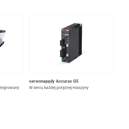
serwonapędy Accurax G5
integrowany
W sercu każdej potężnej maszyny