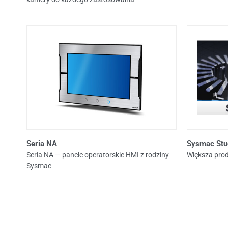
Seria NA
Sysmac Stu
Seria NA — panele operatorskie HMI z rodziny
Większa pro
Sysmac