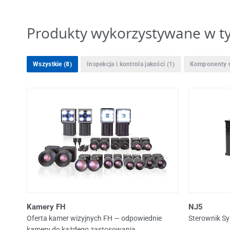
Produkty wykorzystywane w t
Wszystkie
(8)
Inspekcja i kontrola jakości
(1)
Komponenty r
Kamery FH
NJ5
Oferta kamer wizyjnych FH — odpowiednie
Sterownik S
kamery do każdego zastosowania