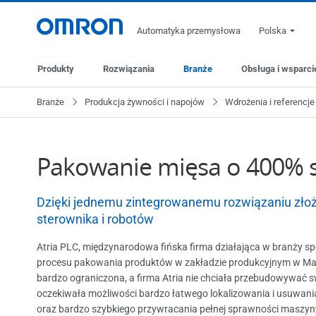
Automatyka przemysłowa
Polska
Produkty
Rozwiązania
Branże
Obsługa i wsparci
Branże
Produkcja żywności i napojów
Wdrożenia i referencje
Pakowanie mięsa o 400% 
Dzięki jednemu zintegrowanemu rozwiązaniu zło
sterownika i robotów
Atria PLC, międzynarodowa fińska firma działająca w branży sp
procesu pakowania produktów w zakładzie produkcyjnym w Mal
bardzo ograniczona, a firma Atria nie chciała przebudowywać 
oczekiwała możliwości bardzo łatwego lokalizowania i usuwani
oraz bardzo szybkiego przywracania pełnej sprawności maszyn