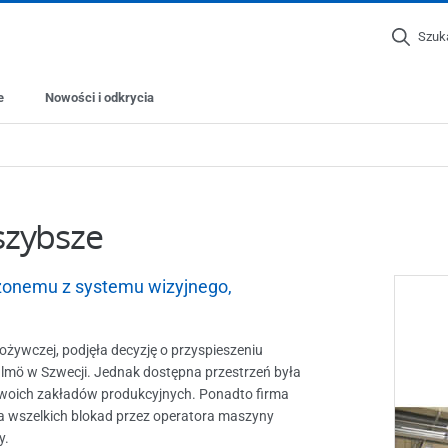
Szuk
e
Nowości i odkrycia
szybsze
żonemu z systemu wizyjnego,
ożywczej, podjęła decyzję o przyspieszeniu
mö w Szwecji. Jednak dostępna przestrzeń była
swoich zakładów produkcyjnych. Ponadto firma
a wszelkich blokad przez operatora maszyny
y.