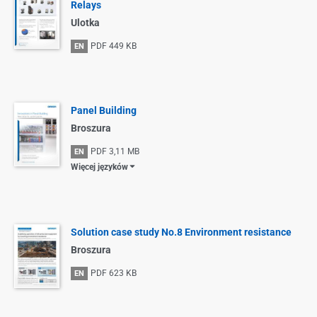
Relays
Ulotka
PDF
449 KB
EN
Panel Building
Broszura
PDF
3,11 MB
EN
Więcej języków
Solution case study No.8 Environment resistance
Broszura
PDF
623 KB
EN