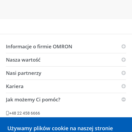
Informacje o firmie OMRON
Nasza wartość
Zasady OMRON
Grupy branżowe
Nasi partnerzy
Wizja
Globalna obecność
i-Automation!
Kariera
Partnerzy w dziedzinie innowacji
OMRON i środowisko
Siła
Dystrybutorzy
Jak możemy Ci pomóc?
Warunki dostawy
Oferty pracy
Centrum automatyzacji
Zrównoważony rozwój
Zakłady produkcyjne
+48 22 458 6666
Oświadczenie w sprawie ustawy dotyczącej niewolnictwa
Zadaj pytanie
Używamy plików cookie na naszej stronie