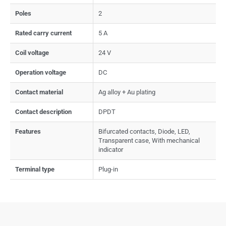
Poles
2
Rated carry current
5 A
Coil voltage
24 V
Operation voltage
DC
Contact material
Ag alloy + Au plating
Contact description
DPDT
Features
Bifurcated contacts, Diode, LED,
Transparent case, With mechanical
indicator
Terminal type
Plug-in