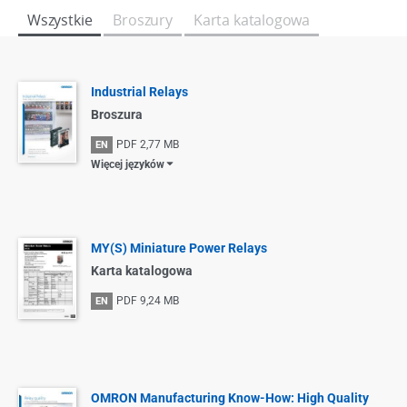
Wszystkie
Broszury
Karta katalogowa
Industrial Relays
Broszura
PDF
2,77 MB
EN
Więcej języków
MY(S) Miniature Power Relays
Karta katalogowa
PDF
9,24 MB
EN
OMRON Manufacturing Know-How: High Quality