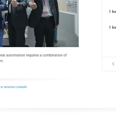
1 k
1 k
great automation requires a combination of
rt.
w serwisie LinkedIn