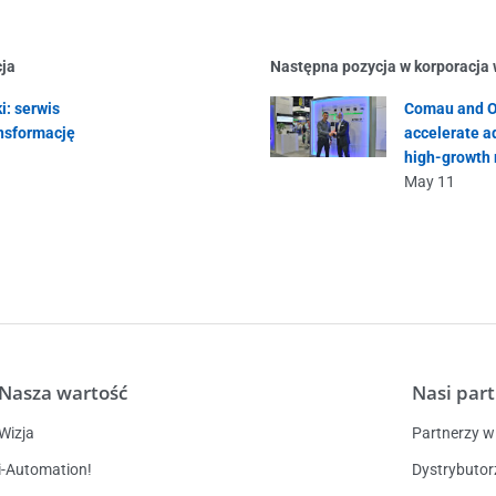
cja
Następna pozycja w korporacja
i: serwis
Comau and O
nsformację
accelerate a
high-growth 
May 11
Nasza wartość
Nasi par
Wizja
Partnerzy w 
i-Automation!
Dystrybutor