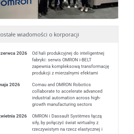
ostałe wiadomości o korporacji
czerwca 2026
Od hali produkcyjnej do inteligentnej
fabryki: serwis OMRON i-BELT
zapewnia kompleksową transformację
produkcji z mierzalnymi efektami
maja 2026
Comau and OMRON Robotics
collaborate to accelerate advanced
industrial automation across high-
growth manufacturing sectors
kwietnia 2026
OMRON i Dassault Systèmes łączą
siły, by połączyć świat wirtualny z
rzeczywistym na rzecz elastycznej i