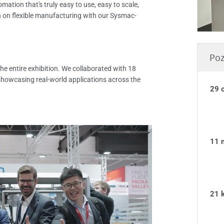
ation that's truly easy to use, easy to scale,
on on flexible manufacturing with our Sysmac-
Poz
 entire exhibition. We collaborated with 18
howcasing real-world applications across the
29 
11 
21 