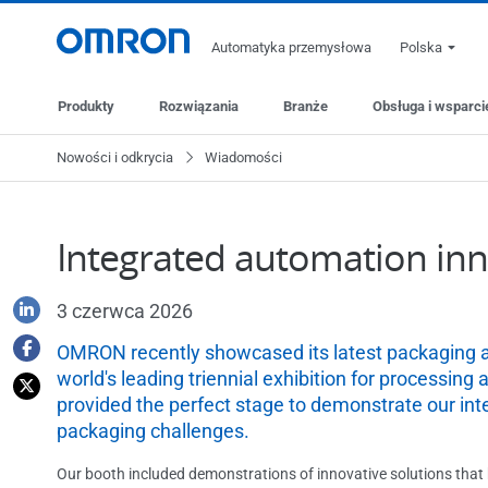
Automatyka przemysłowa
Polska
Produkty
Rozwiązania
Branże
Obsługa i wsparci
Nowości i odkrycia
Wiadomości
Integrated automation inn
3 czerwca 2026
OMRON recently showcased its latest packaging au
world's leading triennial exhibition for processin
provided the perfect stage to demonstrate our in
packaging challenges.
Our booth included demonstrations of innovative solutions tha